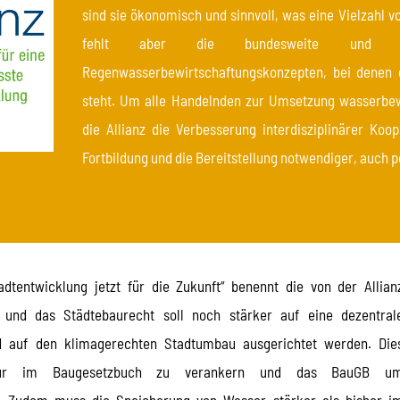
sind sie ökonomisch und sinnvoll, was eine Vielzahl 
fehlt aber die bundesweite und fl
Regenwasserbewirtschaftungskonzepten, bei denen 
steht. Um alle Handelnden zur Umsetzung wasserbe
die Allianz die Verbesserung interdisziplinärer Koop
Fortbildung und die Bereitstellung notwendiger, auch 
dtentwicklung jetzt für die Zukunft“ benennt die von der Allian
und das Städtebaurecht soll noch stärker auf eine dezentral
d auf den klimagerechten Stadtumbau ausgerichtet werden. Die
ruktur im Baugesetzbuch zu verankern und das BauGB u
n. Zudem muss die Speicherung von Wasser stärker als bisher i