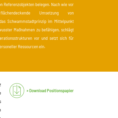
von Referenzobjekten belegen. Nach wie vor
ächendeckende Umsetzung von
das Schwammstadtprinzip im Mittelpunkt
wusster Maßnahmen zu befähigen, schlägt
erationsstrukturen vor und setzt sich für
personeller Ressourcen ein.
z
Download Positionspapier
e
s
m
m