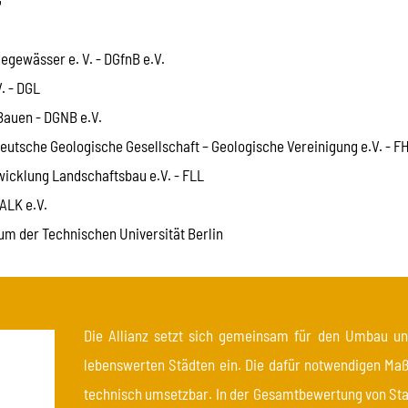
egewässer e. V. - DGfnB e.V.
. - DGL
Bauen - DGNB e.V.
eutsche Geologische Gesellschaft – Geologische Vereinigung e.V. - 
icklung Landschaftsbau e.V. - FLL
ALK e.V.
um der Technischen Universität Berlin
Die Allianz setzt sich gemeinsam für den Umbau u
lebenswerten Städten ein. Die dafür notwendigen Ma
technisch umsetzbar. In der Gesamtbewertung von 