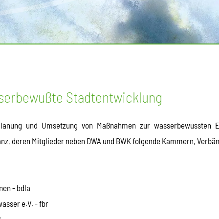
serbewußte Stadtentwicklung
 Planung und Umsetzung von Maßnahmen zur wasserbewussten E
llianz, deren Mitglieder neben DWA und BWK folgende Kammern, Verbän
nen - bdla
sser e.V. - fbr
G